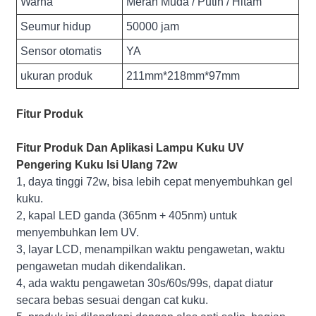
Warna
Merah Muda / Putih / Hitam
Seumur hidup
50000 jam
Sensor otomatis
YA
ukuran produk
211mm*218mm*97mm
Fitur Produk
Fitur Produk Dan Aplikasi Lampu Kuku UV
Pengering Kuku Isi Ulang 72w
1, daya tinggi 72w, bisa lebih cepat menyembuhkan gel
kuku.
2, kapal LED ganda (365nm + 405nm) untuk
menyembuhkan lem UV.
3, layar LCD, menampilkan waktu pengawetan, waktu
pengawetan mudah dikendalikan.
4, ada waktu pengawetan 30s/60s/99s, dapat diatur
secara bebas sesuai dengan cat kuku.