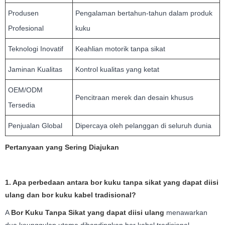
Produsen
Pengalaman bertahun-tahun dalam produk
Profesional
kuku
Teknologi Inovatif
Keahlian motorik tanpa sikat
Jaminan Kualitas
Kontrol kualitas yang ketat
OEM/ODM
Pencitraan merek dan desain khusus
Tersedia
Penjualan Global
Dipercaya oleh pelanggan di seluruh dunia
Pertanyaan yang Sering Diajukan
1. Apa perbedaan antara bor kuku tanpa sikat yang dapat diisi
ulang dan bor kuku kabel tradisional?
A
Bor Kuku Tanpa Sikat yang dapat diisi ulang
menawarkan
dua keunggulan utama dibandingkan bor kabel tradisional.