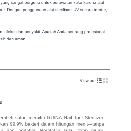
at yang sangat berguna untuk perawatan kuku karena alat
r. Dengan penggunaan alat sterilisasi UV secara teratur,
infeksi dan penyakit. Apakah Anda seorang profesional
rsih dan aman.
View as
ku
mbeli salon memilih RUINA Nail Tool Sterilizer.
kan 99,9% bakteri dalam hitungan menit—tanpa
p dan portabel. Peralatan kuku tetap murni,