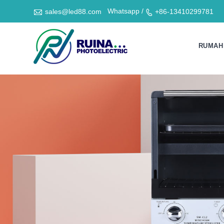

Whatsapp /
sales@led88.com
+86-13410299781

RUMAH