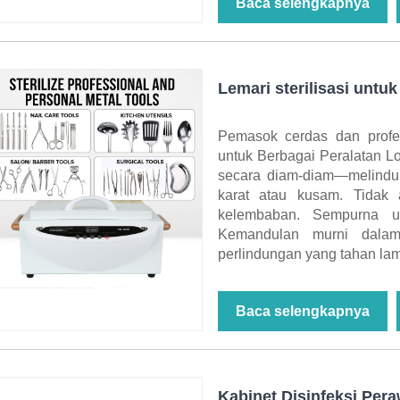
Baca selengkapnya
Lemari sterilisasi untu
Pemasok cerdas dan profes
untuk Berbagai Peralatan 
secara diam-diam—melindung
karat atau kusam. Tidak 
kelembaban. Sempurna unt
Kemandulan murni dalam
perlindungan yang tahan lam
Baca selengkapnya
Kabinet Disinfeksi Per