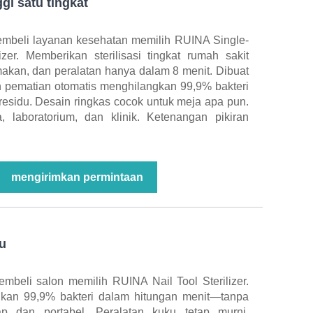
ggi satu tingkat
embeli layanan kesehatan memilih RUINA Single-
lizer. Memberikan sterilisasi tingkat rumah sakit
 makan, dan peralatan hanya dalam 8 menit. Dibuat
an pematian otomatis menghilangkan 99,9% bakteri
residu. Desain ringkas cocok untuk meja apa pun.
 laboratorium, dan klinik. Ketenangan pikiran
mengirimkan permintaan
ku
mbeli salon memilih RUINA Nail Tool Sterilizer.
kan 99,9% bakteri dalam hitungan menit—tanpa
p dan portabel. Peralatan kuku tetap murni,