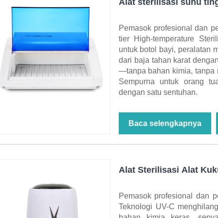
Alat sterilisasi suhu tin
Pemasok profesional dan p
tier High-temperature Steri
untuk botol bayi, peralatan
dari baja tahan karat deng
—tanpa bahan kimia, tanpa 
Sempurna untuk orang tua,
dengan satu sentuhan.
Baca selengkapnya
Alat Sterilisasi Alat Ku
Pemasok profesional dan pe
Teknologi UV-C menghilang
bahan kimia keras, senya