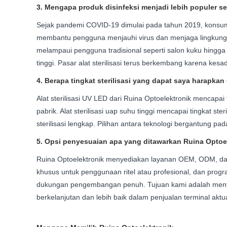
3. Mengapa produk disinfeksi menjadi lebih populer s
Sejak pandemi COVID-19 dimulai pada tahun 2019, konsumen
membantu pengguna menjauhi virus dan menjaga lingkungan
melampaui pengguna tradisional seperti salon kuku hingga
tinggi. Pasar alat sterilisasi terus berkembang karena kesa
4. Berapa tingkat sterilisasi yang dapat saya harapkan da
Alat sterilisasi UV LED dari Ruina Optoelektronik mencapa
pabrik. Alat sterilisasi uap suhu tinggi mencapai tingkat st
sterilisasi lengkap. Pilihan antara teknologi bergantung pad
5. Opsi penyesuaian apa yang ditawarkan Ruina Optoele
Ruina Optoelektronik menyediakan layanan OEM, ODM, dan
khusus untuk penggunaan ritel atau profesional, dan progra
dukungan pengembangan penuh. Tujuan kami adalah menyed
berkelanjutan dan lebih baik dalam penjualan terminal a