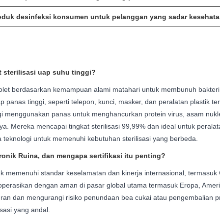
oduk desinfeksi konsumen untuk pelanggan yang sadar kesehat
t sterilisasi uap suhu tinggi?
raviolet berdasarkan kemampuan alami matahari untuk membunuh bakte
anas tinggi, seperti telepon, kunci, masker, dan peralatan plastik tert
tinggi menggunakan panas untuk menghancurkan protein virus, asam nukl
. Mereka mencapai tingkat sterilisasi 99,99% dan ideal untuk perala
 teknologi untuk memenuhi kebutuhan sterilisasi yang berbeda.
ektronik Ruina, dan mengapa sertifikasi itu penting?
untuk memenuhi standar keselamatan dan kinerja internasional, termasu
perasikan dengan aman di pasar global utama termasuk Eropa, Amerika 
uran dan mengurangi risiko penundaan bea cukai atau pengembalian pro
sasi yang andal.