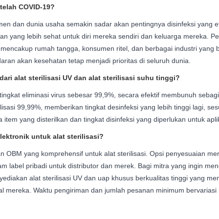
etelah COVID-19?
 dan dunia usaha semakin sadar akan pentingnya disinfeksi yang efekt
 yang lebih sehat untuk diri mereka sendiri dan keluarga mereka. Pe
 mencakup rumah tangga, konsumen ritel, dan berbagai industri yang
daran akan kesehatan tetap menjadi prioritas di seluruh dunia.
ri alat sterilisasi UV dan alat sterilisasi suhu tinggi?
i tingkat eliminasi virus sebesar 99,9%, secara efektif membunuh seb
erilisasi 99,99%, memberikan tingkat desinfeksi yang lebih tinggi lagi,
a item yang disterilkan dan tingkat disinfeksi yang diperlukan untuk apli
ktronik untuk alat sterilisasi?
 OBM yang komprehensif untuk alat sterilisasi. Opsi penyesuaian m
m label pribadi untuk distributor dan merek. Bagi mitra yang ingin men
iakan alat sterilisasi UV dan uap khusus berkualitas tinggi yang 
ktual mereka. Waktu pengiriman dan jumlah pesanan minimum bervarias