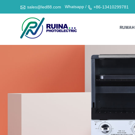

Whatsapp /
sales@led88.com
+86-13410299781

RUMAH