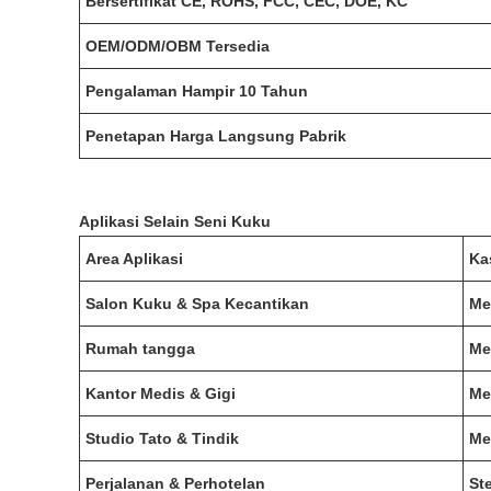
Bersertifikat CE, ROHS, FCC, CEC, DOE, KC
OEM/ODM/OBM Tersedia
Pengalaman Hampir 10 Tahun
Penetapan Harga Langsung Pabrik
Aplikasi Selain Seni Kuku
Area Aplikasi
Ka
Salon Kuku & Spa Kecantikan
Me
Rumah tangga
Me
Kantor Medis & Gigi
Me
Studio Tato & Tindik
Me
Perjalanan & Perhotelan
St