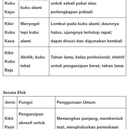
Kuku
untuk sekali pakai atau
kuku alami
Kayu
perlengkapan pribadi
Kikir
Menyegel
Lembut pada kuku alami; daunnya
Kuku
tepi kuku
halus, ujungnya tertutup rapat;
Kaca
alami
dapat dicuci dan digunakan kembali
Kikir
Akrilik, kuku
Tahan lama, kelas profesional; efektif
Kuku
tebal
untuk pengarsipan berat; tahan lama
Baja
Secara Efek
Jenis
Fungsi
Penggunaan Umum
Pengarsipan
Kikir
Memangkas panjang, membentuk
abrasif untuk
Pasir
tepi, menghaluskan permukaan