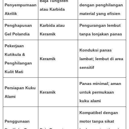
Baja Tungsten
Penyempurnaan
dengan penghilangan
atau Karbida
Akrilik
material yang efisien
Penghapusan
Karbida atau
Pengurangan lembut
Gel Polandia
Keramik
tanpa lonjakan panas
Pekerjaan
Konduksi panas
Kutikula &
Keramik
lambat; lembut di area
Penghilangan
sensitif
Kulit Mati
Panas minimal; aman
Persiapan Kuku
Keramik
untuk permukaan
Alami
kuku alami
Kompatibel dengan
Penggunaan
motor tanpa sikat