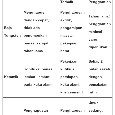
Terbaik
Penggantian
Menghapus
Penghapusan
Tahan lama;
dengan cepat,
akrilik,
penggantian
Baja
tidak ada
pengarsipan
minimal
Tungsten
penumpukan
massal,
yang
panas, sangat
pekerjaan
diperlukan
tahan lama
berat
Pekerjaan
Setiap 2
Konduksi panas
kutikula,
bulan sekali
Keramik
lambat, lembut
persiapan
dengan
pada kuku alami
kuku alami,
pemakaian
klien sensitif
rutin
Umur
Penghapusan
Penghapusan
sedang;