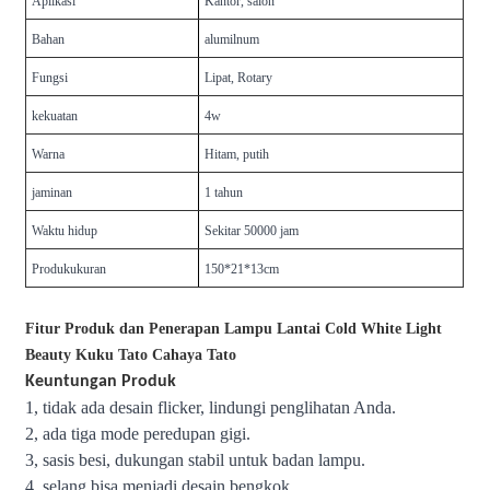
Aplikasi
Kantor, salon
Bahan
alumilnum
Fungsi
Lipat, Rotary
kekuatan
4w
Warna
Hitam, putih
jaminan
1 tahun
Waktu hidup
Sekitar 50000 jam
Produk
ukuran
150*21*13cm
Fitur Produk dan Penerapan Lampu Lantai Cold White Light
Beauty Kuku Tato Cahaya Tato
Keuntungan Produk
1, tidak ada desain flicker, lindungi penglihatan Anda.
2, ada tiga mode peredupan gigi.
3, sasis besi, dukungan stabil untuk badan lampu.
4, selang bisa menjadi desain bengkok.