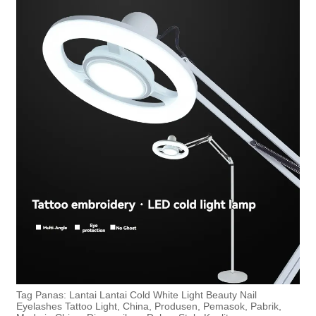
Tag Panas: Lantai Lantai Cold White Light Beauty Nail
Eyelashes Tattoo Light, China, Produsen, Pemasok, Pabrik,