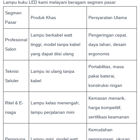
Lampu kuku LED kami melayani beragam segmen pasar:
Segmen
Produk Khas
Persyaratan Utama
Pasar
Lampu berkabel watt
Pengeringan cepat,
Profesional
tinggi, model tanpa kabel
daya tahan, desain
Salon
yang dapat diisi ulang
ergonomis
Portabilitas, masa
Teknisi
Lampu isi ulang tanpa
pakai baterai,
Seluler
kabel
konstruksi ringan
Kemasan menarik,
Ritel & E-
Lampu kelas menengah,
harga kompetitif,
niaga
lampu perjalanan mini
sertifikasi keamanan
Kemudahan
Pengguna
Lampu mini, model watt
penggunaan, ukuran