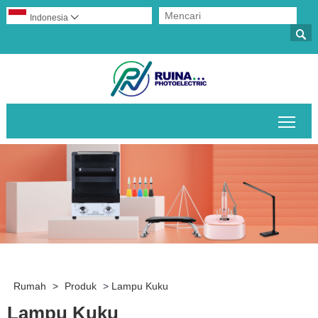
Indonesia


Alih
Rumah
>
Produk
>
Lampu Kuku
Lampu Kuku