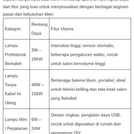
dan fitur yang luas untuk menyesuaikan dengan berbagai segmen
pasar dan kebutuhan klien.
Rentang
Kategori
Fitur Utama
Daya
Lampu
Intensitas tinggi, sensor otomatis,
3W –
Profesional
beberapa pengaturan waktu, cocok
186W
Berkabel
untuk salon bervolume tinggi
Lampu
Bertenaga baterai litium, portabel, ideal
Tanpa
48W –
untuk teknisi keliling dan tata letak salon
Kabel Isi
156W
yang fleksibel
Ulang
Desain ringkas, pengisian daya USB,
Lampu Mini
6W –
cocok untuk digunakan di rumah dan
/ Perjalanan
24W
penggemar DIY