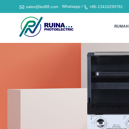

Whatsapp /
sales@led88.com
+86-13410299781

RUMAH