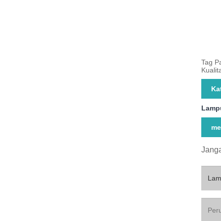
Tag P
Kualit
Ka
Lampu
me
Janga