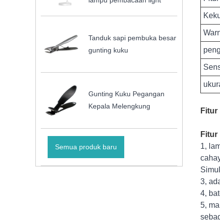
lampu pembacaan light
Keku
War
Tanduk sapi pembuka besar
peng
gunting kuku
Sens
ukur
Gunting Kuku Pegangan
Kepala Melengkung
Fitur
Fitur
1, la
Semua produk baru
cahay
Simul
3, ad
4, ba
5, ma
sebag