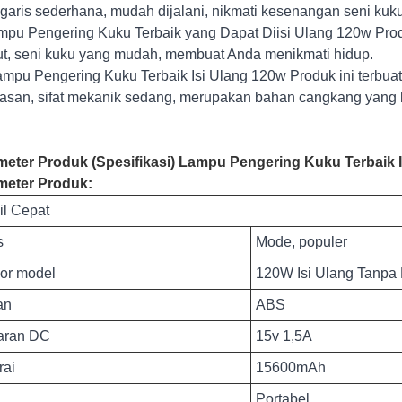
-garis sederhana, mudah dijalani, nikmati kesenangan seni kuku
mpu Pengering Kuku Terbaik yang Dapat Diisi Ulang 120w Prod
t, seni kuku yang mudah, membuat Anda menikmati hidup.
pu Pengering Kuku Terbaik Isi Ulang 120w Produk ini terbuat d
asan, sifat mekanik sedang, merupakan bahan cangkang yang 
meter Produk (Spesifikasi) Lampu Pengering Kuku Terbaik 
meter Produk:
il Cepat
s
Mode, populer
or model
120W Isi Ulang Tanpa
an
ABS
aran DC
15v 1,5A
rai
15600mAh
Portabel