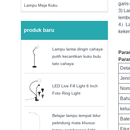
garis
Lampu Meja Kuku
3) La
lembu
4）Lam
produk baru
keker
Lampu lantai dingin cahaya
Para
putih kecantikan kuku bulu
Para
tato cahaya
Deta
Jeni
LED Live Fill Light 6 Inch
Nom
Foto Ring Light
Bah
kelu
Belajar lampu tempat tidur
Bate
pelindung mata khusus
Fitur