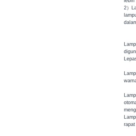
lebih 
2）Lam
lampu
dalam
Lampu
digun
Lepas
Lampu
warna
Lampu
otoma
mengu
Lampu
rapat