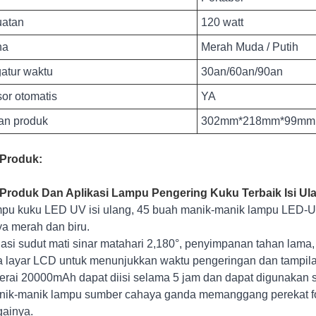
atan
120 watt
na
Merah Muda / Putih
atur waktu
30an/60an/90an
or otomatis
YA
an produk
302mm*218mm*99mm
 Produk:
 Produk Dan Aplikasi Lampu Pengering Kuku Terbaik Isi Ul
mpu kuku LED UV isi ulang, 45 buah manik-manik lampu LED-U
a merah dan biru.
asi sudut mati sinar matahari 2,180°, penyimpanan tahan lam
a layar LCD untuk menunjukkan waktu pengeringan dan tampi
terai 20000mAh dapat diisi selama 5 jam dan dapat digunakan 
nik-manik lampu sumber cahaya ganda memanggang perekat fot
ainya.