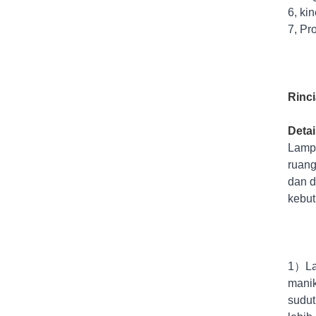
6, ki
7, Pr
Rinc
Deta
Lampu
ruang
dan d
kebut
1）Lam
manik
sudut