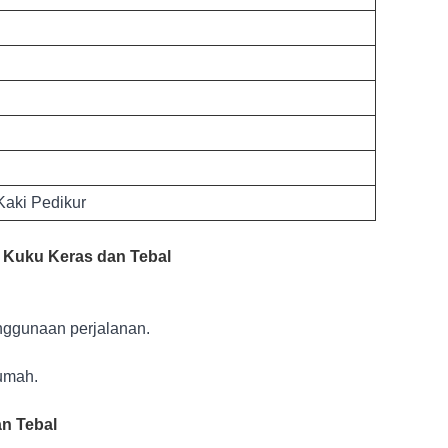
aki Pedikur
 Kuku Keras dan Tebal
nggunaan perjalanan.
umah.
n Tebal