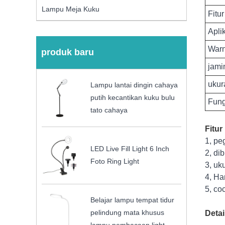
Lampu Meja Kuku
Fitur
Apli
War
produk baru
jami
ukur
Lampu lantai dingin cahaya
putih kecantikan kuku bulu
Fung
tato cahaya
Fitu
1, pe
LED Live Fill Light 6 Inch
2, di
Foto Ring Light
3, uk
4, Ha
5, co
Belajar lampu tempat tidur
pelindung mata khusus
Deta