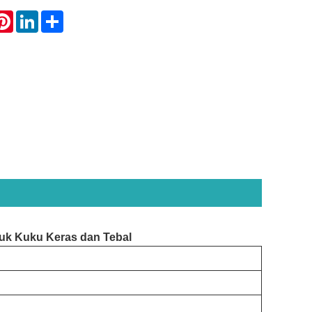
atsApp
Pinterest
LinkedIn
Share
tuk Kuku Keras dan Tebal