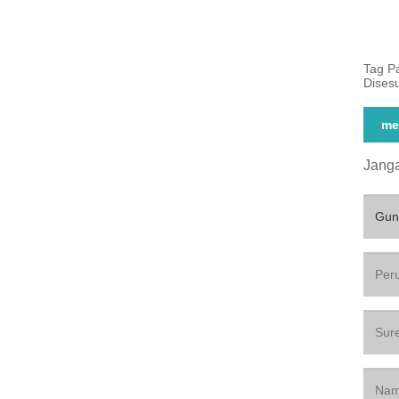
Tag P
Disesu
me
Janga