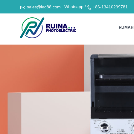

Whatsapp /
sales@led88.com
+86-13410299781

RUMAH