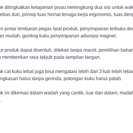
k ditingkatkan ketajaman pisau melengkung dua sisi untuk wa
ebas duri, prinsip tuas hemat tenaga kerja ergonomis, tuas den
n pintar lembaran pegas lipat produk, penyimpanan terbuka de
n mudah, gunting kuku penyimpanan adsorpsi magnet.
ur produk dapat disentuh, ditekan tanpa macet, pemilihan bahan
u memberikan rasa takjub pada tampilan tangan.
k cat kuku tebal juga bisa mengatasi lebih dari 3 kali lebih le
gkasan halus tanpa gerinda, potongan kuku harus patah.
k ini dikemas dalam wadah yang cantik, luar dan dalam, mudah
.