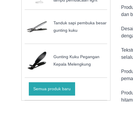
lampu pembacaan light
Produ
dan b
Tanduk sapi pembuka besar
Desai
gunting kuku
denga
Tekst
Gunting Kuku Pegangan
selal
Kepala Melengkung
Produ
peman
Semua produk baru
Produ
hitam