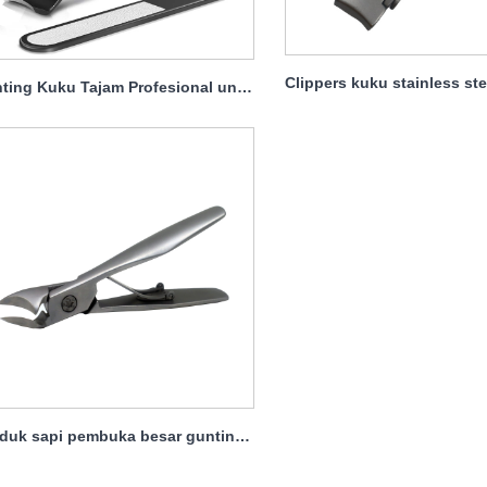
Gunting Kuku Tajam Profesional untuk Hewan Peliharaan Wanita Pria Babay
Tanduk sapi pembuka besar gunting kuku