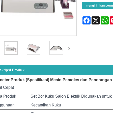
mengirimkan perm
Facebook
X
Wh
skripsi Produk
meter Produk (Spesifikasi) Mesin Pemoles dan Penerangan 
il Cepat
a Produk
Set Bor Kuku Salon Elektrik Digunakan unt
ggunaan
Kecantikan Kuku