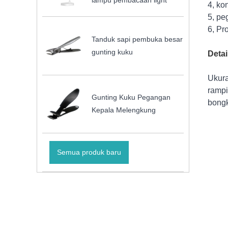
lampu pembacaan light
4, ko
5, pe
6, Pr
Tanduk sapi pembuka besar
gunting kuku
Detai
Ukura
rampi
Gunting Kuku Pegangan
bongk
Kepala Melengkung
Semua produk baru