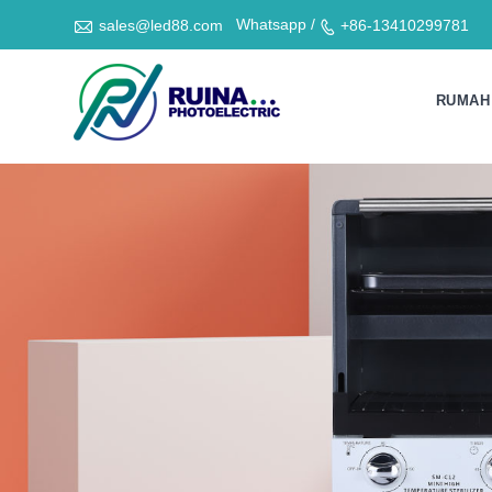

Whatsapp /
sales@led88.com
+86-13410299781

RUMAH