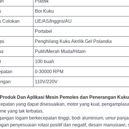
an
Plastik
s
Bor Kuku
s Colokan
UE/AS/Inggris/AU
Portabel
si
Penghilang Kuku Akrilik Gel Polandia
na
Putih/Merah Muda/Hitam
Q
100 buah
epatan
0-30000 RPM
angan
110V/220V
 Produk Dan Aplikasi Mesin Pemoles dan Penerangan Kuku M
cepatan yang dapat disesuaikan, motor yang kuat, pengamplas
time yang tak terbatas.
gangan logam berkecepatan tinggi, bodi aluminium, umur panja
ngan penyesuaian rotasi positif dan negatif, desain manusiawi, s