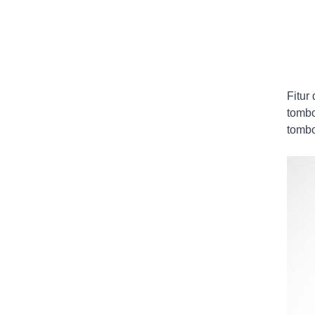
Fitur
tombo
tombo