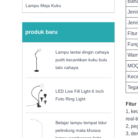
Bah
Lampu Meja Kuku
Jeni
Jeni
produk baru
Fitur
Fung
Lampu lantai dingin cahaya
War
putih kecantikan kuku bulu
MO
tato cahaya
Kec
Teg
LED Live Fill Light 6 Inch
Foto Ring Light
Fitur
1, ke
real-
Belajar lampu tempat tidur
2, pe
pelindung mata khusus
3, de