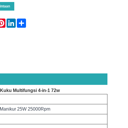
intaan
atsApp
Pinterest
LinkedIn
Share
Kuku Multifungsi 4-in-1 72w
uk Manikur 25W 25000Rpm