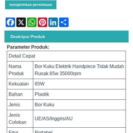
mengirimkan permintaan
Facebook
X
WhatsApp
Pinterest
LinkedIn
Share
Deskripsi Produk
Parameter Produk:
Detail Cepat
Nama
Bor Kuku Elektrik Handpiece Tidak Mudah
Produk
Rusak 65w 35000rpm
Kekuatan
65W
Bahan
Plastik
Jenis
Bor Kuku
Jenis
UE/AS/Inggris/AU
Colokan
Fitur
Portabel