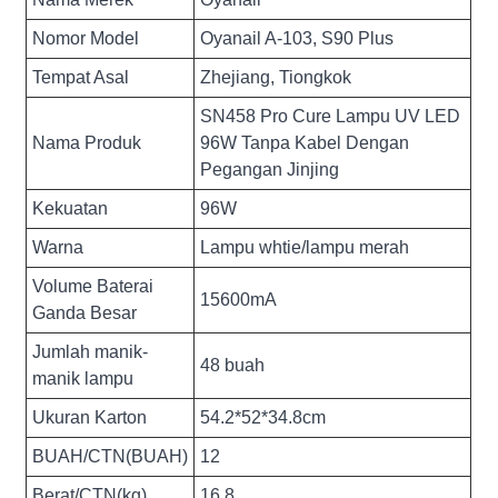
Nomor Model
Oyanail A-103, S90 Plus
Tempat Asal
Zhejiang, Tiongkok
SN458 Pro Cure Lampu UV LED
Nama Produk
96W Tanpa Kabel Dengan
Pegangan Jinjing
Kekuatan
96W
Warna
Lampu whtie/lampu merah
Volume Baterai
15600mA
Ganda Besar
Jumlah manik-
48 buah
manik lampu
Ukuran Karton
54.2*52*34.8cm
BUAH/CTN(BUAH)
12
Berat/CTN(kg)
16.8