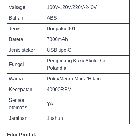
Valtage
100V-120V/220V-240V
Bahan
ABS
Jenis
Bor paku 401
Baterai
7800mAh
Jenis steker
USB tipe-C
Penghilang Kuku Akrilik Gel
Fungsi
Polandia
Warna
Putih/Merah Muda/Hitam
Kecepatan
40000RPM
Sensor
YA
otomatis
Jaminan
1 tahun
Fitur Produk