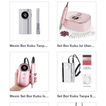
Mesin Bor Kuku Tanpa Kabel Isi Ulang Bertenaga 45w 40000rpm
Set Bor Kuku Isi Ulang Dengan Handpiece Kuat 45w 35000rpm
Mesin Set Bor Kuku Isi Ulang 45w 35000rpm
Set Bor Kuku Tanpa Kabel Isi Ulang Di Dekat Saya USB 45w 35000rpm