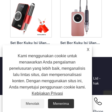
Set Bor Kuku Isi Ulang Bor Kuku Di Jari Kaki 35W 35000Rpm
Set Bor Kuku Isi Ulang Kebisingan Rendah 25w 35000rpm
X
Kami menggunakan cookie untuk
menawarkan Anda pengalaman
penelusuran yang lebih baik, menganalisis
lalu lintas situs, dan mempersonalisasi
Hak Cipta © 2025 Shenzhen Ruina Optoelectronic Co., Ltd -
konten. Dengan menggunakan situs ini,
Lampu kuku, bor kuku, pengumpul debu kuku - semua hak
Anda menyetujui penggunaan cookie kami.
dilindungi undang -undang.
Kebijakan Privasi
Menolak
Menerima
Email
Whatsapp
Inquiry
Phone