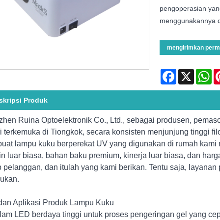
pengoperasian yan
menggunakannya 
mengirimkan perm
Facebook
X
Wh
skripsi Produk
hen Ruina Optoelektronik Co., Ltd., sebagai produsen, pemas
i terkemuka di Tiongkok, secara konsisten menjunjung tinggi fi
at lampu kuku berperekat UV yang digunakan di rumah kami 
n luar biasa, bahan baku premium, kinerja luar biasa, dan har
p pelanggan, dan itulah yang kami berikan. Tentu saja, layanan
lukan.
 dan Aplikasi Produk Lampu Kuku
lam LED berdaya tinggi untuk proses pengeringan gel yang cep