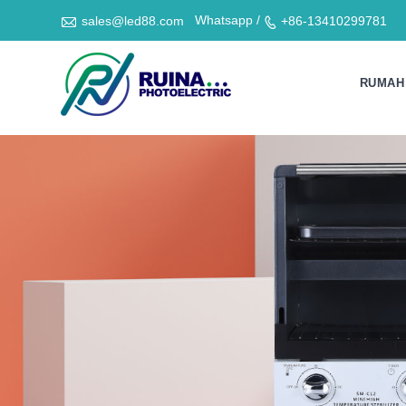

Whatsapp /
sales@led88.com
+86-13410299781

RUMAH