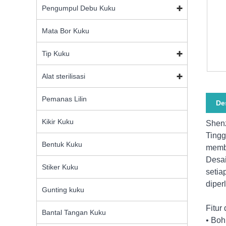
Pengumpul Debu Kuku
Mata Bor Kuku
Tip Kuku
Alat sterilisasi
Pemanas Lilin
De
Kikir Kuku
Shenz
Tingg
Bentuk Kuku
membu
Desai
Stiker Kuku
setia
diper
Gunting kuku
Fitur
Bantal Tangan Kuku
• Boh