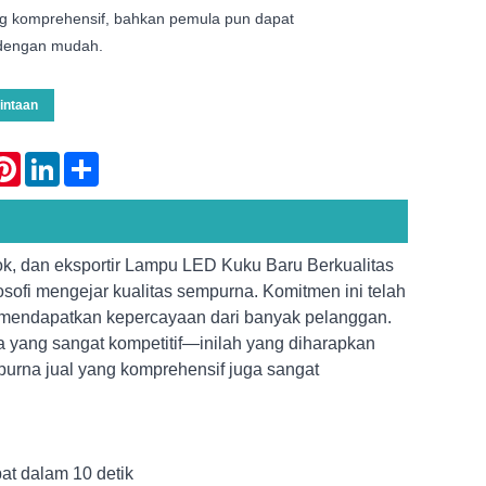
g komprehensif, bahkan pemula pun dapat
dengan mudah.
intaan
atsApp
Pinterest
LinkedIn
Share
ok, dan eksportir Lampu LED Kuku Baru Berkualitas
losofi mengejar kualitas sempurna. Komitmen ini telah
mendapatkan kepercayaan dari banyak pelanggan.
ga yang sangat kompetitif—inilah yang diharapkan
 purna jual yang komprehensif juga sangat
at dalam 10 detik