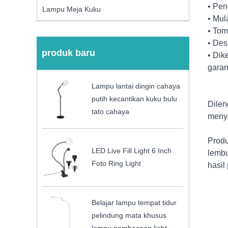
• Pen
Lampu Meja Kuku
• Mul
• Tom
• Des
produk baru
• Dik
garan
Lampu lantai dingin cahaya
putih kecantikan kuku bulu
Dilen
tato cahaya
menya
Produ
LED Live Fill Light 6 Inch
lembu
Foto Ring Light
hasil
Belajar lampu tempat tidur
pelindung mata khusus