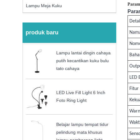
Param
Lampu Meja Kuku
Para
Detai
produk baru
Nama
Nomo
Lampu lantai dingin cahaya
Baha
putih kecantikan kuku bulu
Outp
tato cahaya
LED 
Fitur
LED Live Fill Light 6 Inch
Keku
Foto Ring Light
War
Wakt
Belajar lampu tempat tidur
pelindung mata khusus
Sens