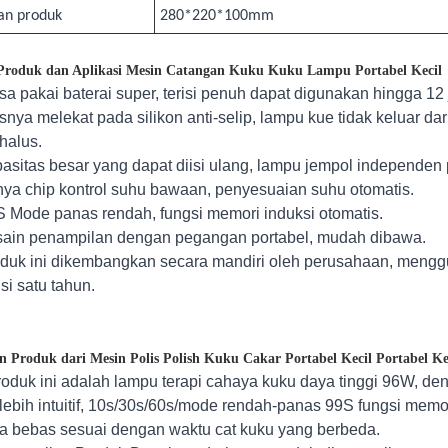
an produk
280*220*100mm
 Produk dan Aplikasi Mesin Catangan Kuku Kuku Lampu Portabel Kecil
sa pakai baterai super, terisi penuh dapat digunakan hingga 12
asnya melekat pada silikon anti-selip, lampu kue tidak keluar d
 halus.
pasitas besar yang dapat diisi ulang, lampu jempol independen
nya chip kontrol suhu bawaan, penyesuaian suhu otomatis.
S Mode panas rendah, fungsi memori induksi otomatis.
sain penampilan dengan pegangan portabel, mudah dibawa.
oduk ini dikembangkan secara mandiri oleh perusahaan, mengg
si satu tahun.
n Produk dari Mesin Polis Polish Kuku Cakar Portabel Kecil Portabel Ke
oduk ini adalah lampu terapi cahaya kuku daya tinggi 96W, de
lebih intuitif, 10s/30s/60s/mode rendah-panas 99S fungsi memor
a bebas sesuai dengan waktu cat kuku yang berbeda.