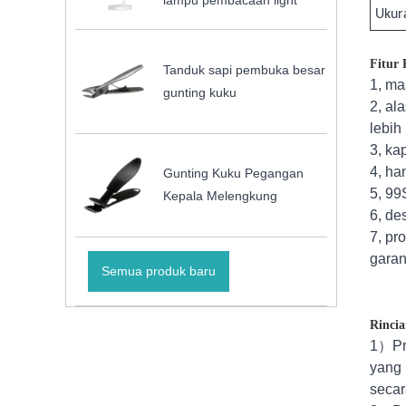
lampu pembacaan light
Ukur
Fitur
Tanduk sapi pembuka besar
1, ma
gunting kuku
2, al
lebih
3, ka
4, ha
Gunting Kuku Pegangan
5, 99
Kepala Melengkung
6, de
7, pr
garan
Semua produk baru
Rincia
1
）
Pr
yang 
secar