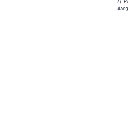
2
）
P
ulang