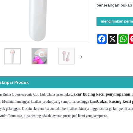
penerangan bukan t
mengirimkan perm
Facebook
X
Wh
skripsi Produk
Cakar kucing kecil penyimpanan l
n Ruina Optoelectronic Co., Ltd. China terkemuka
Cakar kucing kecil
ir. Mematuhi mengejar kualitas produk yang sempurna, sehingga kami
yak pelanggan. Desain ekstrem, bahan baku berkualitas, kinerja tinggi dan harga kompetitif ad
nda. Tentu saja, juga penting adalah layanan purna jual kami yang sempurna.