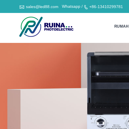

Whatsapp /
sales@led88.com
+86-13410299781

RUMAH