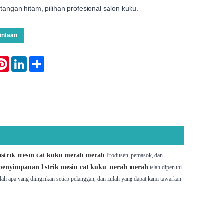
angan hitam, pilihan profesional salon kuku.
intaan
atsApp
Pinterest
LinkedIn
Share
istrik mesin cat kuku merah merah
Produsen, pemasok, dan
 penyimpanan listrik mesin cat kuku merah merah
telah dipenuhi
alah apa yang diinginkan setiap pelanggan, dan itulah yang dapat kami tawarkan