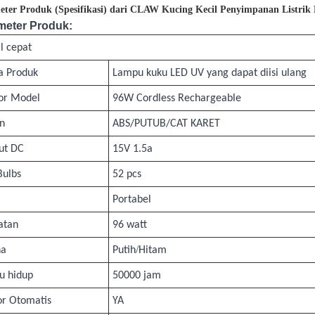
eter Produk (Spesifikasi) dari CLAW Kucing Kecil Penyimpanan Listri
meter Produk:
l cepat
 Produk
Lampu kuku LED UV yang dapat diisi ulang
r Model
96W Cordless Rechargeable
n
ABS/PUTUB/CAT KARET
ut DC
15V 1.5a
Bulbs
52 pcs
Portabel
atan
96 watt
/
na
Putih
Hitam
u hidup
50000 jam
or Otomatis
YA