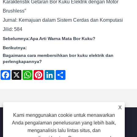
Karakteristik Getaran Bor Kuku Elektrik dengan Motor
Brushless”
Jurnal: Kemajuan dalam Sistem Cerdas dan Komputasi
Jilid: 584
Sebelumnya:
Apa Arti Warna Mata Bor Kuku?
Berikutnya:
Bagaimana cara membersihkan bor kuku elektrik dan
perlengkapannya?
Facebook
X
WhatsApp
Pinterest
LinkedIn
Share
X
Kami menggunakan cookie untuk menawarkan
Anda pengalaman penelusuran yang lebih baik,
menganalisis lalu lintas situs, dan
Hak Cipta © 2025 Shenzhen Ruina Optoelectronic Co., Ltd -