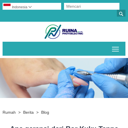
Indonesia


Alih
Rumah
>
Berita
>
Blog